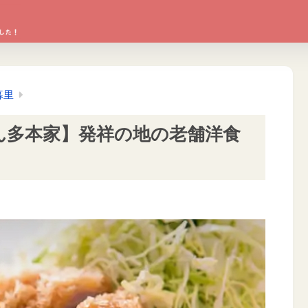
暮里
ん多本家】発祥の地の老舗洋食