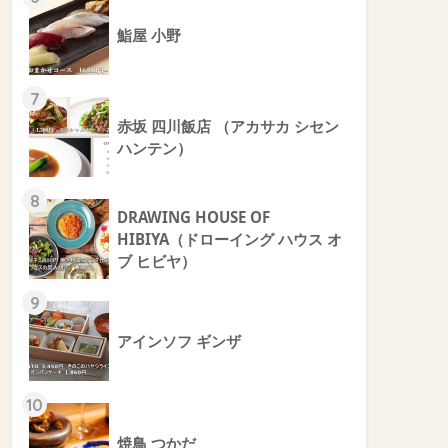
鮨屋 小野
7
赤坂 四川飯店 （アカサカ シセン
ハンテン）
8
DRAWING HOUSE OF
HIBIYA（ドローイング ハウス オ
ブ ヒビヤ）
9
アインソフ ギンザ
10
焼鳥 つかだ