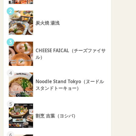
2
炭火焼 湯浅
3
CHEESE FAICAL（チーズファイサ
ル）
4
Noodle Stand Tokyo（ヌードル
スタンドトーキョー）
5
割烹 吉葉（ヨシバ）
6