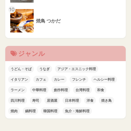
10
焼鳥 つかだ
ジャンル
うどん・そば
うなぎ
アジア・エスニック料理
イタリアン
カフェ
カレー
フレンチ
ヘルシー料理
ラーメン
中華料理
創作料理
台湾料理
和食
四川料理
寿司
居酒屋
日本料理
洋食
焼き鳥
焼肉
鍋料理
韓国料理
魚介・海鮮料理