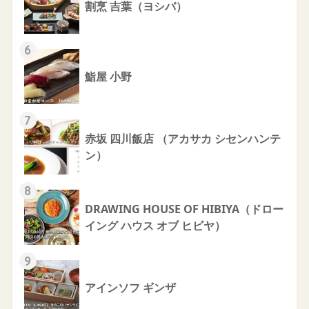
割烹 吉葉（ヨシバ）
6
鮨屋 小野
7
赤坂 四川飯店 （アカサカ シセンハンテ
ン）
8
DRAWING HOUSE OF HIBIYA（ドロー
イング ハウス オブ ヒビヤ）
9
アインソフ ギンザ