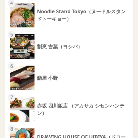
4
Noodle Stand Tokyo（ヌードルスタン
ドトーキョー）
5
割烹 吉葉（ヨシバ）
6
鮨屋 小野
7
赤坂 四川飯店 （アカサカ シセンハンテ
ン）
8
DRAWING HOUSE OF HIBIYA（ドロー