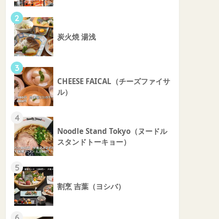
2
炭火焼 湯浅
3
CHEESE FAICAL（チーズファイサ
ル）
4
Noodle Stand Tokyo（ヌードル
スタンドトーキョー）
5
割烹 吉葉（ヨシバ）
6