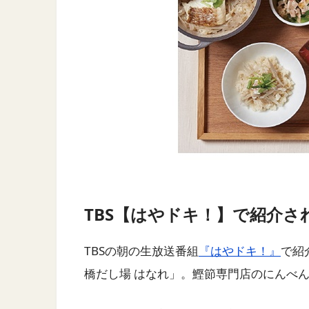
TBS【はやドキ！】で紹介さ
TBSの朝の生放送番組
『はやドキ！』
で紹
橋だし場 はなれ」。鰹節専門店のにんべ