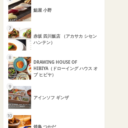
鮨屋 小野
7
赤坂 四川飯店 （アカサカ シセン
ハンテン）
8
DRAWING HOUSE OF
HIBIYA（ドローイング ハウス オ
ブ ヒビヤ）
9
アインソフ ギンザ
10
焼鳥 つかだ