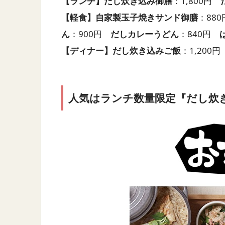
【ランチ】
だし炊き込み御膳
：1,800円
【軽食】
自家製玉子焼きサンド御膳
：88
ん
：900円
だしカレーうどん
：840円
【ディナー】
だし炊き込みご飯
：1,200
人気はランチ数量限定『だし炊