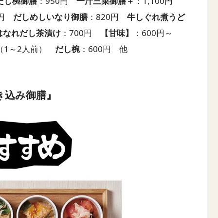
だし椀御膳
：950円
一汁三菜御膳＋
：1,100円
0円
だしめしいなり御膳
：820円
牛しぐれ煮うど
はなれだし茶漬け
：700円
【甘味】
：600円～
円（1～2人前）
だし椀
：600円 他
き込み御膳』