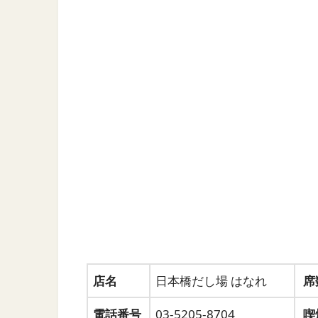
店名
日本橋だし場 はなれ
席
電話番号
03-5205-8704
喫