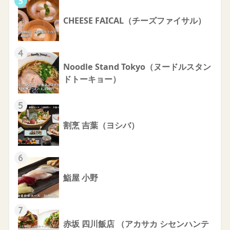
3
CHEESE FAICAL（チーズファイサル）
4
Noodle Stand Tokyo（ヌードルスタン
ドトーキョー）
5
割烹 吉葉（ヨシバ）
6
鮨屋 小野
7
赤坂 四川飯店 （アカサカ シセンハンテ