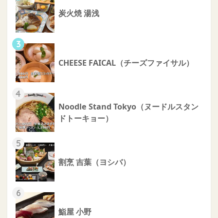
炭火焼 湯浅
3
CHEESE FAICAL（チーズファイサル）
4
Noodle Stand Tokyo（ヌードルスタン
ドトーキョー）
5
割烹 吉葉（ヨシバ）
6
鮨屋 小野