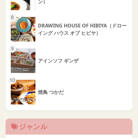
ン）
8
DRAWING HOUSE OF HIBIYA（ドロー
イング ハウス オブ ヒビヤ）
9
アインソフ ギンザ
10
焼鳥 つかだ
ジャンル