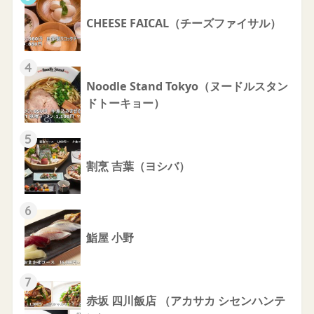
CHEESE FAICAL（チーズファイサル）
4
Noodle Stand Tokyo（ヌードルスタン
ドトーキョー）
5
割烹 吉葉（ヨシバ）
6
鮨屋 小野
7
赤坂 四川飯店 （アカサカ シセンハンテ