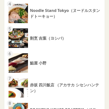
4
Noodle Stand Tokyo（ヌードルスタン
ドトーキョー）
5
割烹 吉葉（ヨシバ）
6
鮨屋 小野
7
赤坂 四川飯店 （アカサカ シセンハンテ
ン）
8