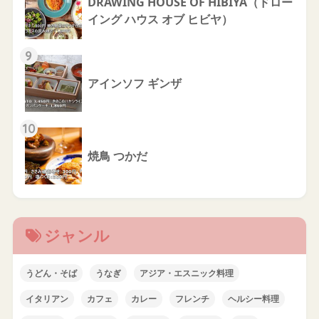
DRAWING HOUSE OF HIBIYA（ドロー
イング ハウス オブ ヒビヤ）
9
アインソフ ギンザ
10
焼鳥 つかだ
ジャンル
うどん・そば
うなぎ
アジア・エスニック料理
イタリアン
カフェ
カレー
フレンチ
ヘルシー料理