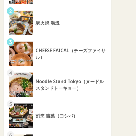
2
炭火焼 湯浅
3
CHEESE FAICAL（チーズファイサ
ル）
4
Noodle Stand Tokyo（ヌードル
スタンドトーキョー）
5
割烹 吉葉（ヨシバ）
6