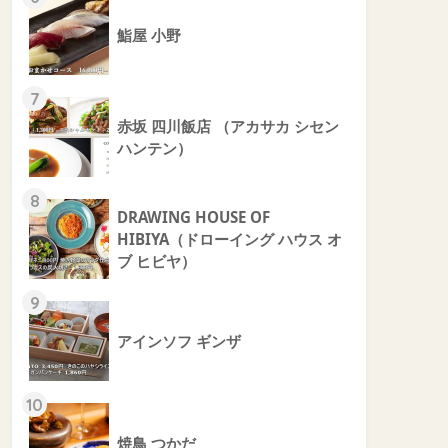
鮨屋 小野
7
赤坂 四川飯店 （アカサカ シセン
ハンテン）
8
DRAWING HOUSE OF
HIBIYA（ドローイング ハウス オ
ブ ヒビヤ）
9
アインソフ ギンザ
10
焼鳥 つかだ