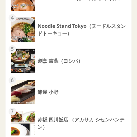
4
Noodle Stand Tokyo（ヌードルスタン
ドトーキョー）
5
割烹 吉葉（ヨシバ）
6
鮨屋 小野
7
赤坂 四川飯店 （アカサカ シセンハンテ
ン）