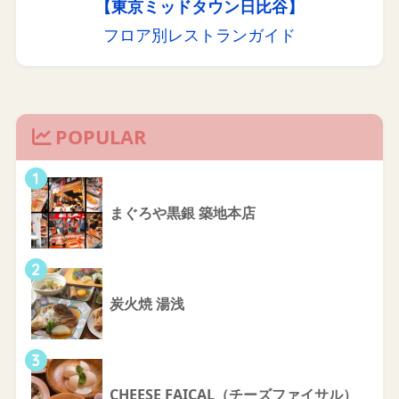
【東京ミッドタウン日比谷】
フロア別レストランガイド
POPULAR
1
まぐろや黒銀 築地本店
2
炭火焼 湯浅
3
CHEESE FAICAL（チーズファイサル）