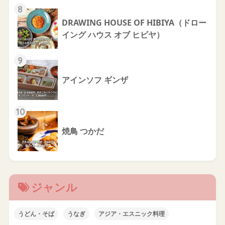
8
DRAWING HOUSE OF HIBIYA（ドロー
イング ハウス オブ ヒビヤ）
9
アインソフ ギンザ
10
焼鳥 つかだ
ジャンル
うどん・そば
うなぎ
アジア・エスニック料理