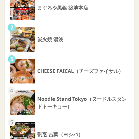
まぐろや黒銀 築地本店
2
炭火焼 湯浅
3
CHEESE FAICAL（チーズファイサル）
4
Noodle Stand Tokyo（ヌードルスタン
ドトーキョー）
5
割烹 吉葉（ヨシバ）