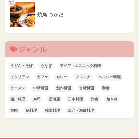
10
焼鳥 つかだ
ジャンル
うどん・そば
うなぎ
アジア・エスニック料理
イタリアン
カフェ
カレー
フレンチ
ヘルシー料理
ラーメン
中華料理
創作料理
台湾料理
和食
四川料理
寿司
居酒屋
日本料理
洋食
焼き鳥
焼肉
鍋料理
韓国料理
魚介・海鮮料理