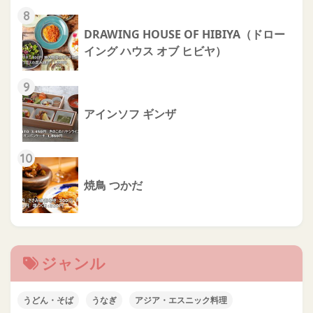
8
DRAWING HOUSE OF HIBIYA（ドロー
イング ハウス オブ ヒビヤ）
9
アインソフ ギンザ
10
焼鳥 つかだ
ジャンル
うどん・そば
うなぎ
アジア・エスニック料理