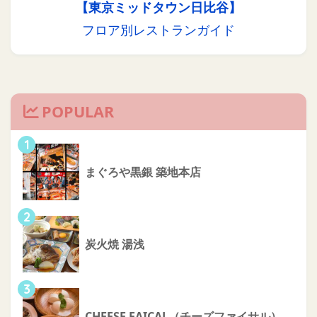
【東京ミッドタウン日比谷】
フロア別レストランガイド
POPULAR
1
まぐろや黒銀 築地本店
2
炭火焼 湯浅
3
CHEESE FAICAL（チーズファイサル）