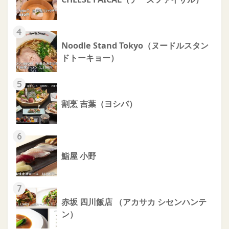
4
Noodle Stand Tokyo（ヌードルスタン
ドトーキョー）
5
割烹 吉葉（ヨシバ）
6
鮨屋 小野
7
赤坂 四川飯店 （アカサカ シセンハンテ
ン）