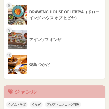
8
DRAWING HOUSE OF HIBIYA（ドロー
イング ハウス オブ ヒビヤ）
9
アインソフ ギンザ
10
焼鳥 つかだ
ジャンル
うどん・そば
うなぎ
アジア・エスニック料理