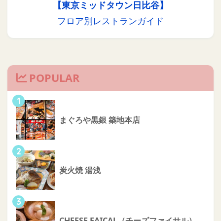
【東京ミッドタウン日比谷】
フロア別レストランガイド
POPULAR
1
まぐろや黒銀 築地本店
2
炭火焼 湯浅
3
CHEESE FAICAL（チーズファイサル）