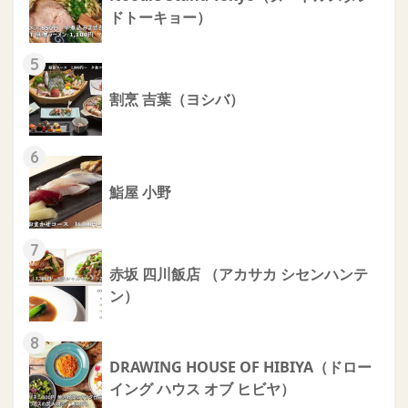
ドトーキョー）
5
割烹 吉葉（ヨシバ）
6
鮨屋 小野
7
赤坂 四川飯店 （アカサカ シセンハンテ
ン）
8
DRAWING HOUSE OF HIBIYA（ドロー
イング ハウス オブ ヒビヤ）