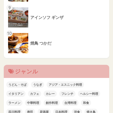
9
アインソフ ギンザ
10
焼鳥 つかだ
ジャンル
うどん・そば
うなぎ
アジア・エスニック料理
イタリアン
カフェ
カレー
フレンチ
ヘルシー料理
ラーメン
中華料理
創作料理
台湾料理
和食
四川料理
寿司
居酒屋
日本料理
洋食
焼き鳥