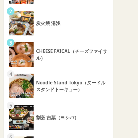
2
炭火焼 湯浅
3
CHEESE FAICAL（チーズファイサ
ル）
4
Noodle Stand Tokyo（ヌードル
スタンドトーキョー）
5
割烹 吉葉（ヨシバ）
6