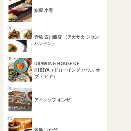
鮨屋 小野
7
赤坂 四川飯店 （アカサカ シセン
ハンテン）
8
DRAWING HOUSE OF
HIBIYA（ドローイング ハウス オ
ブ ヒビヤ）
9
アインソフ ギンザ
10
焼鳥 つかだ