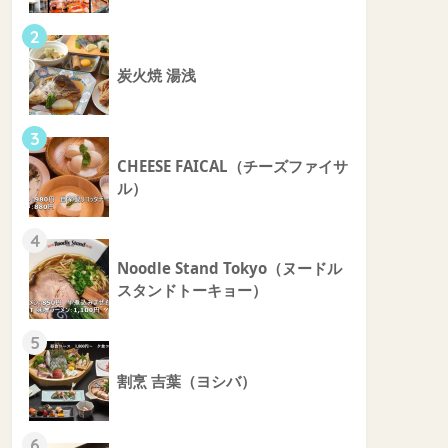
2
炭火焼 湯浅
3
CHEESE FAICAL（チーズファイサ
ル）
4
Noodle Stand Tokyo（ヌードル
スタンドトーキョー）
5
割烹 吉葉（ヨシバ）
6