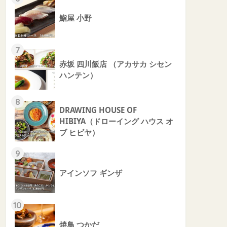
鮨屋 小野
7
赤坂 四川飯店 （アカサカ シセン
ハンテン）
8
DRAWING HOUSE OF
HIBIYA（ドローイング ハウス オ
ブ ヒビヤ）
9
アインソフ ギンザ
10
焼鳥 つかだ