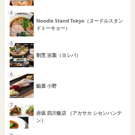
4
Noodle Stand Tokyo（ヌードルスタン
ドトーキョー）
5
割烹 吉葉（ヨシバ）
6
鮨屋 小野
7
赤坂 四川飯店 （アカサカ シセンハンテ
ン）