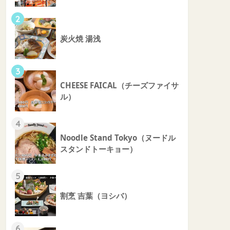
2
炭火焼 湯浅
3
CHEESE FAICAL（チーズファイサ
ル）
4
Noodle Stand Tokyo（ヌードル
スタンドトーキョー）
5
割烹 吉葉（ヨシバ）
6