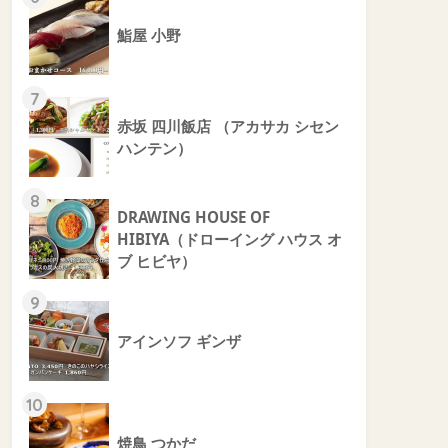
鮨屋 小野
7
赤坂 四川飯店 （アカサカ シセン
ハンテン）
8
DRAWING HOUSE OF
HIBIYA（ドローイング ハウス オ
ブ ヒビヤ）
9
アインソフ ギンザ
10
焼鳥 つかだ