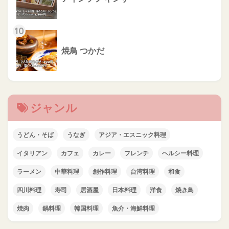
10
焼鳥 つかだ
ジャンル
うどん・そば
うなぎ
アジア・エスニック料理
イタリアン
カフェ
カレー
フレンチ
ヘルシー料理
ラーメン
中華料理
創作料理
台湾料理
和食
四川料理
寿司
居酒屋
日本料理
洋食
焼き鳥
焼肉
鍋料理
韓国料理
魚介・海鮮料理