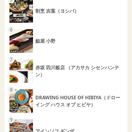
割烹 吉葉（ヨシバ）
6
鮨屋 小野
7
赤坂 四川飯店 （アカサカ シセンハンテ
ン）
8
DRAWING HOUSE OF HIBIYA（ドロー
イング ハウス オブ ヒビヤ）
9
アインソフ ギンザ