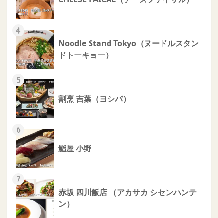
4
Noodle Stand Tokyo（ヌードルスタン
ドトーキョー）
5
割烹 吉葉（ヨシバ）
6
鮨屋 小野
7
赤坂 四川飯店 （アカサカ シセンハンテ
ン）