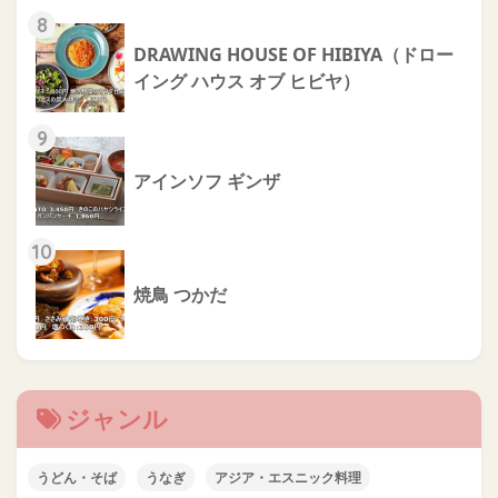
8
DRAWING HOUSE OF HIBIYA（ドロー
イング ハウス オブ ヒビヤ）
9
アインソフ ギンザ
10
焼鳥 つかだ
ジャンル
うどん・そば
うなぎ
アジア・エスニック料理