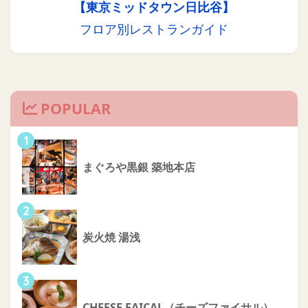
【東京ミッドタウン日比谷】
フロア別レストランガイド
POPULAR
1
まぐろや黒銀 築地本店
2
炭火焼 湯浅
3
CHEESE FAICAL（チーズファイサル）