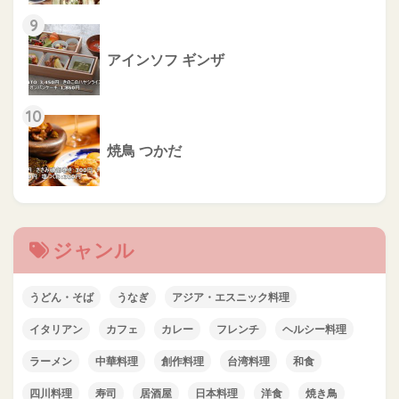
9
アインソフ ギンザ
10
焼鳥 つかだ
ジャンル
うどん・そば
うなぎ
アジア・エスニック料理
イタリアン
カフェ
カレー
フレンチ
ヘルシー料理
ラーメン
中華料理
創作料理
台湾料理
和食
四川料理
寿司
居酒屋
日本料理
洋食
焼き鳥