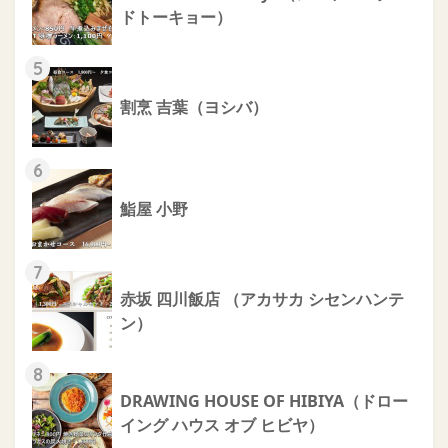
ドトーキョー）
5
割烹 吉葉（ヨシバ）
6
鮨屋 小野
7
赤坂 四川飯店 （アカサカ シセンハンテ
ン）
8
DRAWING HOUSE OF HIBIYA（ドロー
イング ハウス オブ ヒビヤ）