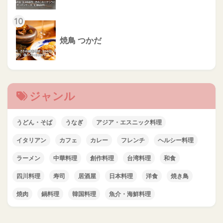
10
焼鳥 つかだ
ジャンル
うどん・そば
うなぎ
アジア・エスニック料理
イタリアン
カフェ
カレー
フレンチ
ヘルシー料理
ラーメン
中華料理
創作料理
台湾料理
和食
四川料理
寿司
居酒屋
日本料理
洋食
焼き鳥
焼肉
鍋料理
韓国料理
魚介・海鮮料理