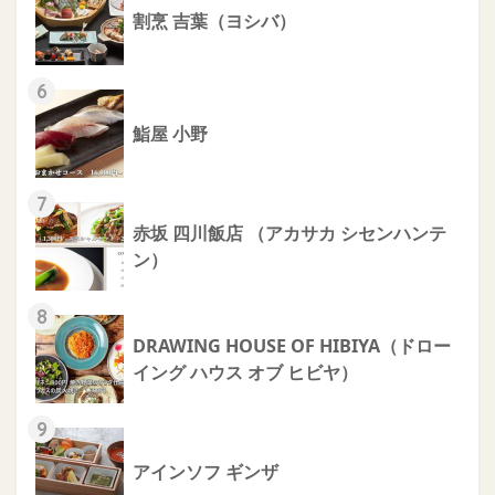
割烹 吉葉（ヨシバ）
6
鮨屋 小野
7
赤坂 四川飯店 （アカサカ シセンハンテ
ン）
8
DRAWING HOUSE OF HIBIYA（ドロー
イング ハウス オブ ヒビヤ）
9
アインソフ ギンザ