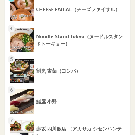
CHEESE FAICAL（チーズファイサル）
4
Noodle Stand Tokyo（ヌードルスタン
ドトーキョー）
5
割烹 吉葉（ヨシバ）
6
鮨屋 小野
7
赤坂 四川飯店 （アカサカ シセンハンテ