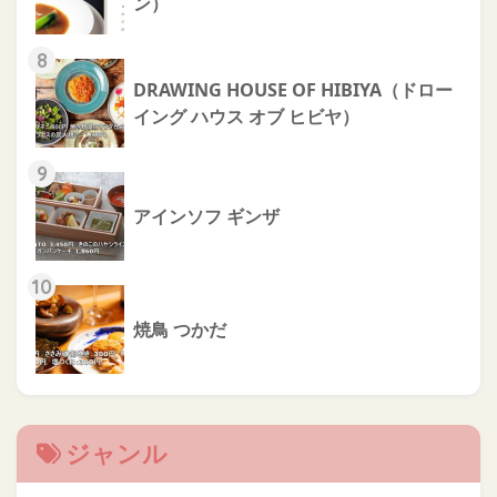
ン）
8
DRAWING HOUSE OF HIBIYA（ドロー
イング ハウス オブ ヒビヤ）
9
アインソフ ギンザ
10
焼鳥 つかだ
ジャンル