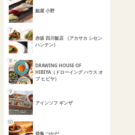
鮨屋 小野
7
赤坂 四川飯店 （アカサカ シセン
ハンテン）
8
DRAWING HOUSE OF
HIBIYA（ドローイング ハウス オ
ブ ヒビヤ）
9
アインソフ ギンザ
10
焼鳥 つかだ