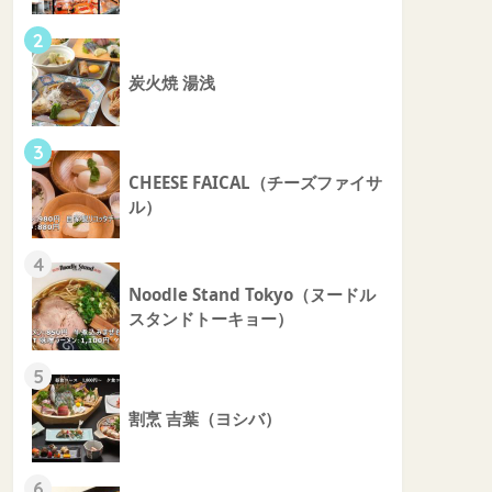
2
炭火焼 湯浅
3
CHEESE FAICAL（チーズファイサ
ル）
4
Noodle Stand Tokyo（ヌードル
スタンドトーキョー）
5
割烹 吉葉（ヨシバ）
6