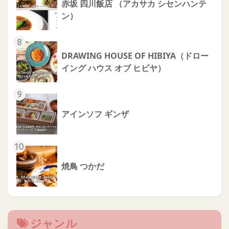
赤坂 四川飯店 （アカサカ シセンハンテ
ン）
8
DRAWING HOUSE OF HIBIYA（ドロー
イング ハウス オブ ヒビヤ）
9
アインソフ ギンザ
10
焼鳥 つかだ
ジャンル