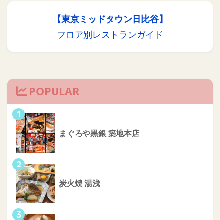
【東京ミッドタウン日比谷】
フロア別レストランガイド
POPULAR
1
まぐろや黒銀 築地本店
2
炭火焼 湯浅
3