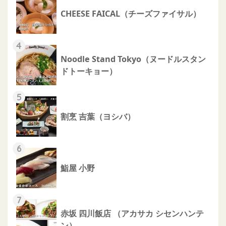
CHEESE FAICAL（チーズファイサル）
4
Noodle Stand Tokyo（ヌードルスタン
ドトーキョー）
5
割烹 吉葉（ヨシバ）
6
鮨屋 小野
7
赤坂 四川飯店 （アカサカ シセンハンテ
ン）