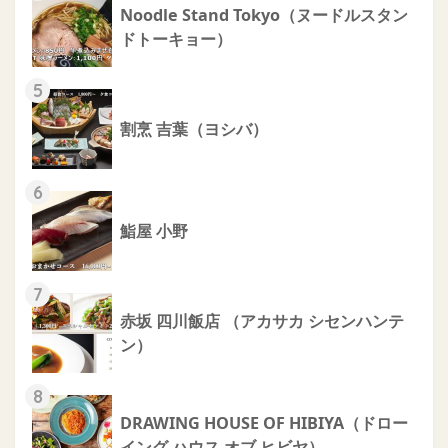
Noodle Stand Tokyo（ヌードルスタン
ドトーキョー）
5
割烹 吉葉（ヨシバ）
6
鮨屋 小野
7
赤坂 四川飯店 （アカサカ シセンハンテ
ン）
8
DRAWING HOUSE OF HIBIYA（ドロー
イング ハウス オブ ヒビヤ）