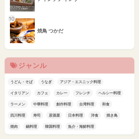
10
焼鳥 つかだ
ジャンル
うどん・そば
うなぎ
アジア・エスニック料理
イタリアン
カフェ
カレー
フレンチ
ヘルシー料理
ラーメン
中華料理
創作料理
台湾料理
和食
四川料理
寿司
居酒屋
日本料理
洋食
焼き鳥
焼肉
鍋料理
韓国料理
魚介・海鮮料理