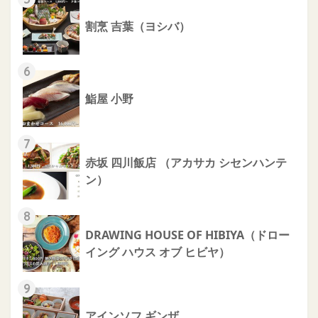
割烹 吉葉（ヨシバ）
6
鮨屋 小野
7
赤坂 四川飯店 （アカサカ シセンハンテ
ン）
8
DRAWING HOUSE OF HIBIYA（ドロー
イング ハウス オブ ヒビヤ）
9
アインソフ ギンザ